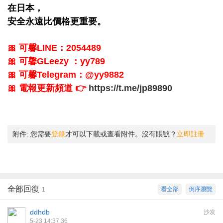
在日本，
安全永遠比價格更重要。
🎀 可馨LINE：2054489
🎀 可馨GLeezy ：yy789
🎀 可馨Telegram：@yy9882
🎀 電報更新頻道
👉
https://t.me/jp89890
附件:
您需要
登錄
才可以下載或查看附件。沒有賬號？
立即註冊
全部回復
看全部
倒序瀏覽
1
ddhdb
沙发
5-23 14:37:36